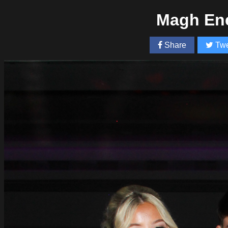
Magh Ene
Share
Twe