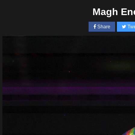
Magh Ene
Share
Twe