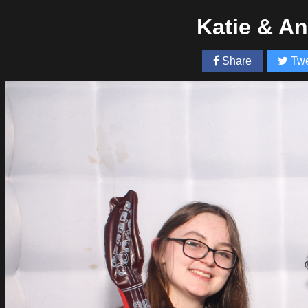
Katie & A
Share
Twe